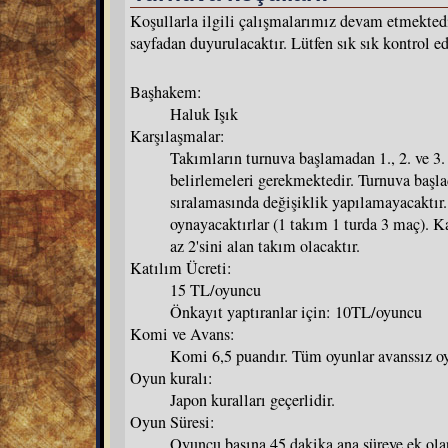
Koşullarla ilgili çalışmalarımız devam etmektedi
sayfadan duyurulacaktır. Lütfen sık sık kontrol ed
Başhakem:
Haluk Işık
Karşılaşmalar:
Takımların turnuva başlamadan 1., 2. ve 3
belirlemeleri gerekmektedir. Turnuva başl
sıralamasında değişiklik yapılamayacaktır
oynayacaktırlar (1 takım 1 turda 3 maç). K
az 2'sini alan takım olacaktır.
Katılım Ücreti:
15 TL/oyuncu
Önkayıt yaptıranlar için: 10TL/oyuncu
Komi ve Avans:
Komi 6,5 puandır. Tüm oyunlar avanssız oy
Oyun kuralı:
Japon kuralları geçerlidir.
Oyun Süresi:
Oyuncu başına 45 dakika ana süreye ek ol