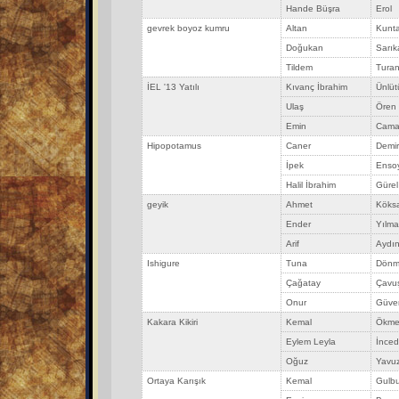
Hande Büşra
Erol
gevrek boyoz kumru
Altan
Kunt
Doğukan
Sarık
Tildem
Tura
İEL '13 Yatılı
Kıvanç İbrahim
Ünlüt
Ulaş
Ören
Emin
Cama
Hipopotamus
Caner
Demir
İpek
Enso
Halil İbrahim
Gürel
geyik
Ahmet
Köksa
Ender
Yılma
Arif
Aydı
Ishigure
Tuna
Dönm
Çağatay
Çavu
Onur
Güve
Kakara Kikiri
Kemal
Ökme
Eylem Leyla
İnced
Oğuz
Yavu
Ortaya Karışık
Kemal
Gulb