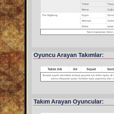
Türker
Topç
Merve
Çağır
The BigBang
Ergün
Dünd
Mehmet
Gülm
Nükte
Işılak
Takım kaptanları birinci
Oyuncu Arayan Takımlar:
Takım Adı
Ad
Soyad
Sevi
Burada kayıtlı takımlarla temasa geçmek için lütfen igoku @ i
adına tıklayarak açılan formdan kayıt yaptırmış olan o
Takım Arayan Oyuncular: