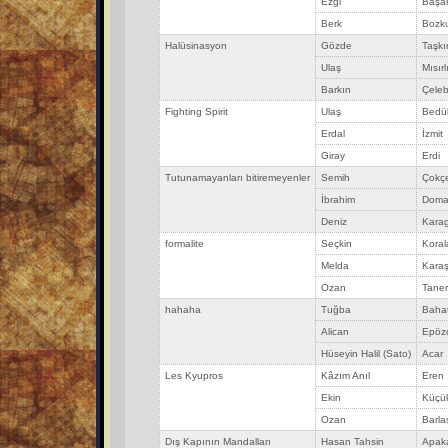
Ezgi
Başa
Berk
Bozku
Halüsinasyon
Gözde
Taşkı
Ulaş
Mısırl
Barkın
Çeleb
Fighting Spirit
Ulaş
Bedü
Erdal
İzmit
Giray
Erdi
Tutunamayanları bitiremeyenler
Semih
Çokç
İbrahim
Doma
Deniz
Karag
formalite
Seçkin
Koral
Melda
Karaş
Ozan
Tane
hahaha
Tuğba
Baha
Alican
Epöz
Hüseyin Halil (Sato)
Acar
Les Kyupros
Kâzım Anıl
Eren
Ekin
Küçü
Ozan
Barla
Dış Kapının Mandalları
Hasan Tahsin
Apak