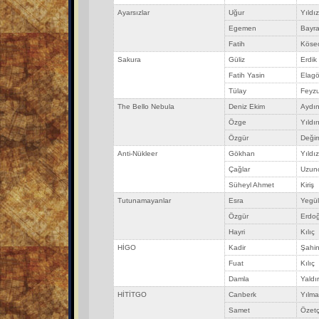
Ayarsızlar
Uğur
Yıldız
Egemen
Bayr
Fatih
Köse
Sakura
Güliz
Erdik
Fatih Yasin
Elag
Tülay
Feyzu
The Bello Nebula
Deniz Ekim
Aydı
Özge
Yıldır
Özgür
Değir
Anti-Nükleer
Gökhan
Yıldız
Çağlar
Uzun
Süheyl Ahmet
Kiriş
Tutunamayanlar
Esra
Yegül
Özgür
Erdo
Hayri
Kılıç
HİGO
Kadir
Şahi
Fuat
Kılıç
Damla
Yaldır
HİTİTGO
Canberk
Yılma
Samet
Özetç