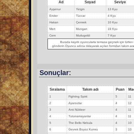
Ad
Soyad
Seviye
Ayşenur
Yetgin
13 Kyu
Ender
Tüccar
4 Kyu
Hakan
Çemrek
10 Kyu
Mert
Mungan
19 Kyu
Cem
Mutlugeldi
7 Kyu
Burada kayıtlı oyuncularla temasa geçmek için lütfen i
gönderin.Oyuncu adına tıklayarak açılan formdan takım aray
Sonuçlar:
Sıralama
Takım adı
Puan
Maç
1
Fighting Spirit
5
11
2
Ayarsızlar
4
12
3
Anti Nükleer
4
11
4
Tutunamayanlar
4
11
5
The Bello Nebula
4
10
6
Gevrek Boyoz Kumru
3
10