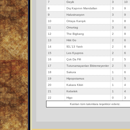
7
Geyik
3
10
8
Dış Kapının Mandalları
3
9
9
Halusinasyon
3
9
10
Ortaya Karışık
3
8
11
Omurtag
3
6
12
The Bigbang
2
8
13
Hitit Go
2
6
14
İEL'13 Yatılı
2
6
15
Les Kyupros
2
6
16
Çok Da Fifi
2
5
17
Tutunamayanları Bitiremeyenler
2
5
18
Sakura
1
6
19
Hipopotamus
1
5
20
Kakara Kikiri
1
4
21
Kebelek
1
4
22
Higo
0
3
Katılan tüm takımlara teşekkür ederiz.