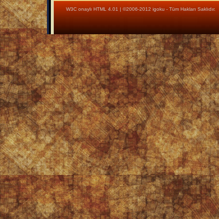
W3C onaylı HTML 4.01
|
©2006-2012 igoku
- Tüm Hakları Saklıdır.